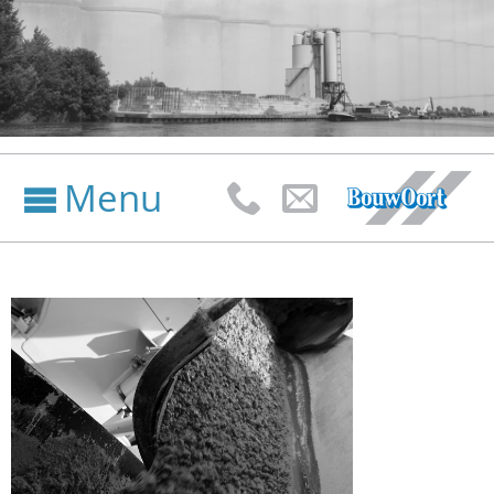
Menu


