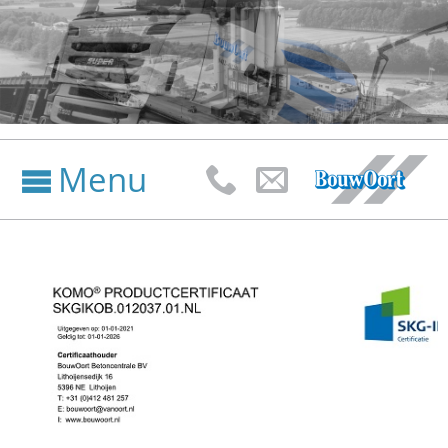
Menu


