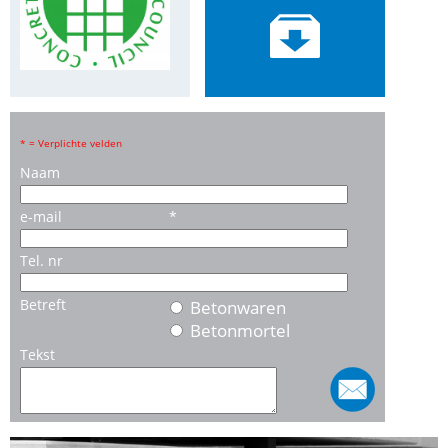

* = Verplichte velden
Naam
e-mail
*
Tel. nr
Betreft
Betonwaren
Betonmortel
Tekst