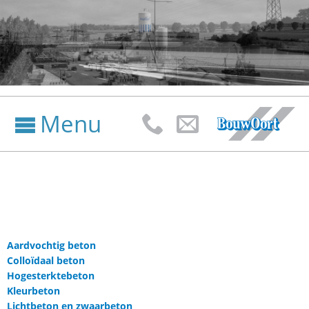
Menu



Aardvochtig beton
Colloïdaal beton
Hogesterktebeton
Kleurbeton
Lichtbeton en zwaarbeton