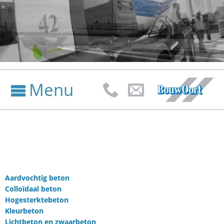
Menu



Aardvochtig beton
Colloïdaal beton
Hogesterktebeton
Kleurbeton
Lichtbeton en zwaarbeton